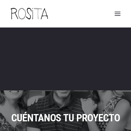
Viviendas
Bares restaurantes y espacios comerciales
Cocinas
Cuartos de baño
CUÉNTANOS TU PROYECTO