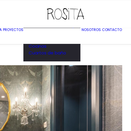
Viviendas
Bares restaurantes y
A
PROYECTOS
NOSOTROS
CONTACTO
espacios
comerciales
Cocinas
Cuartos de baño