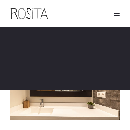
Viviendas
Bares restaurantes y espacios comerciales
Cocinas
Cuartos de baño