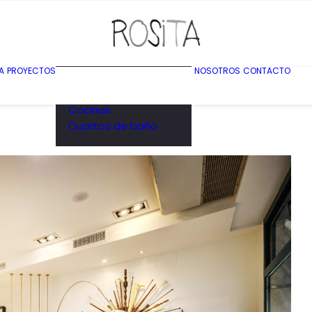
Viviendas
Bares restaurantes y
A
PROYECTOS
NOSOTROS
CONTACTO
espacios
comerciales
Cocinas
Cuartos de baño